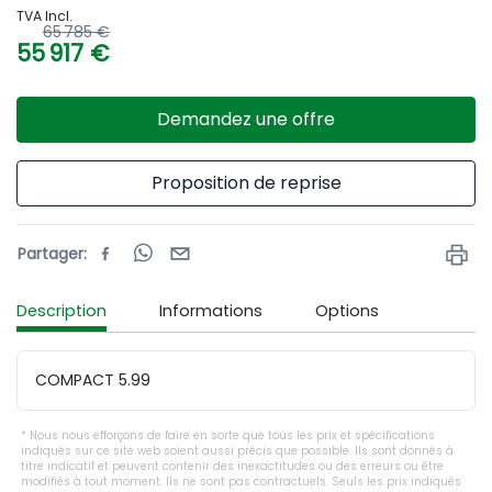
TVA Incl.
65 785 €
55 917 €
Demandez une offre
Proposition de reprise
Partager
:
Description
Informations
Options
COMPACT 5.99
Nous nous efforçons de faire en sorte que tous les prix et spécifications
indiqués sur ce site web soient aussi précis que possible. Ils sont donnés à
titre indicatif et peuvent contenir des inexactitudes ou des erreurs ou être
modifiés à tout moment. Ils ne sont pas contractuels. Seuls les prix indiqués