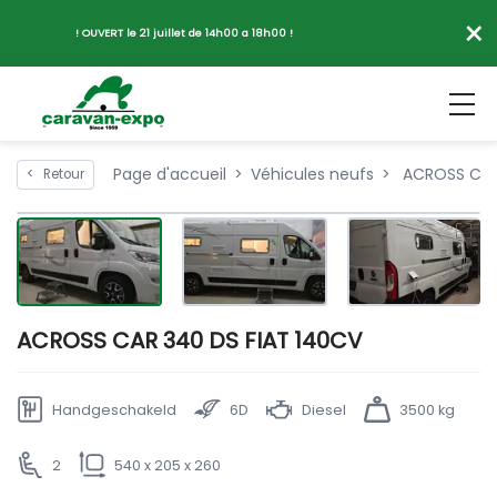
×
! OUVERT le 21 juillet de 14h00 a 18h00 !
Page d'accueil
Véhicules neufs
ACROSS CAR 
<
Retour
ACROSS CAR 340 DS FIAT 140CV
Handgeschakeld
6D
Diesel
3500 kg
2
540 x 205 x 260