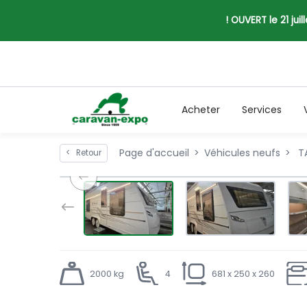
! OUVERT le 21 jui
Acheter
Services
Page d'accueil
Véhicules neufs
TA
<
Retour
2000 kg
4
681 x 250 x 260