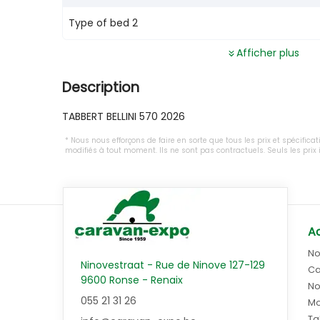
Type of bed 2
Afficher plus
Description
TABBERT BELLINI 570 2026
Nous nous efforçons de faire en sorte que tous les prix et spécifica
modifiés à tout moment. Ils ne sont pas contractuels. Seuls les pri
Ac
No
Ninovestraat - Rue de Ninove 127-129
Ca
9600 Ronse - Renaix
No
055 21 31 26
Mo
Ta