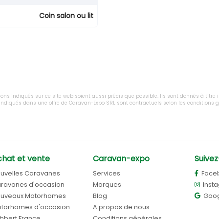
Coin salon ou lit
tions indiqués sur ce site web soient aussi précis que possible. Ils sont donnés à titre
x indiqués dans une offre de Caravan-Expo SRL sont contractuels selon les conditions
hat et vente
Caravan-expo
Suivez
uvelles Caravanes
Services
Face
ravanes d'occasion
Marques
Inst
uveaux Motorhomes
Blog
Goog
torhomes d'occasion
A propos de nous
bbert France
Conditions générales