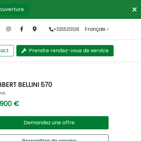
×
'ouverture
Français
+3255213126
act
Prendre rendez-vous de service
BERT BELLINI 570
ncl.
 900 €
Demandez une offre
Proposition de reprise