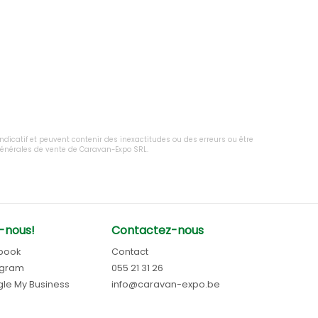
 indicatif et peuvent contenir des inexactitudes ou des erreurs ou être
 générales de vente de Caravan-Expo SRL.
-nous!
Contactez-nous
book
Contact
agram
055 21 31 26
le My Business
info@caravan-expo.be