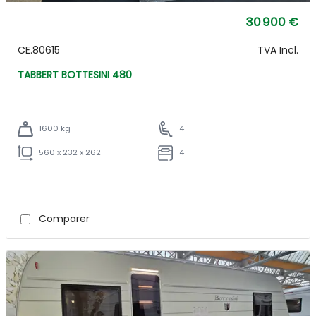
30 900 €
CE.80615
TVA Incl.
TABBERT BOTTESINI 480
1600 kg
4
560 x 232 x 262
4
Comparer