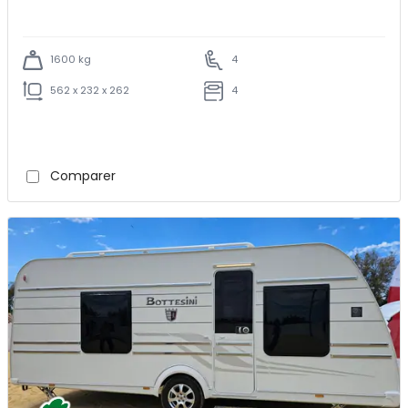
1600 kg
4
562 x 232 x 262
4
Comparer