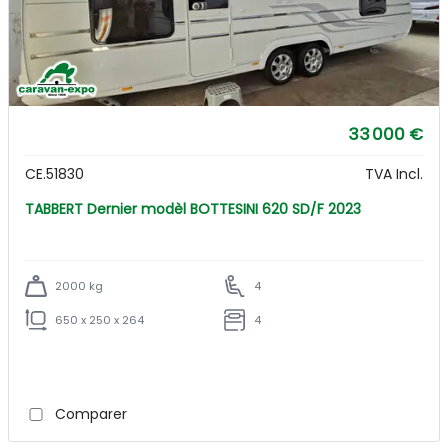
33 000 €
CE.51830
TVA Incl.
TABBERT Dernier modèl BOTTESINI 620 SD/F 2023
2000 kg
4
650 x 250 x 264
4
Comparer