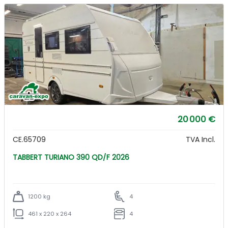
20 000 €
CE.65709
TVA Incl.
TABBERT TURIANO 390 QD/F 2026
1200 kg
4
461 x 220 x 264
4