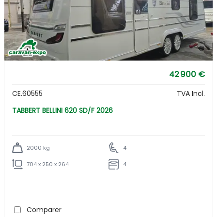
42 900 €
CE.60555
TVA Incl.
TABBERT BELLINI 620 SD/F 2026
2000 kg
4
704 x 250 x 264
4
Comparer