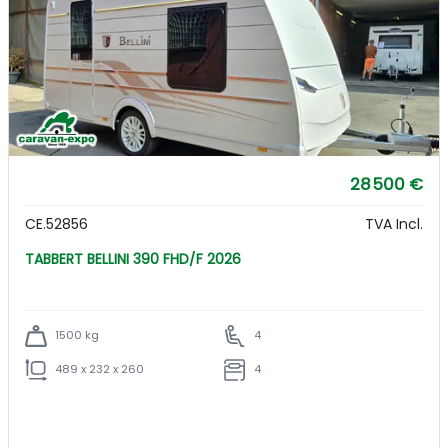
28 500 €
CE.52856
TVA Incl.
TABBERT BELLINI 390 FHD/F 2026
1500 kg
4
489 x 232 x 260
4