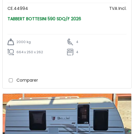
CE.44994
TVA Incl.
TABBERT BOTTESINI 590 SDQ/F 2026
2000 kg
4
664 x 250 x 262
4
Comparer