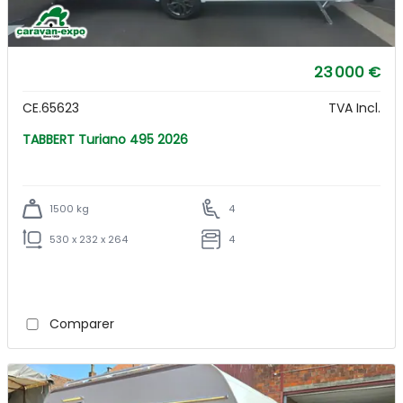
23 000 €
CE.65623
TVA Incl.
TABBERT Turiano 495 2026
1500 kg
4
530 x 232 x 264
4
Comparer