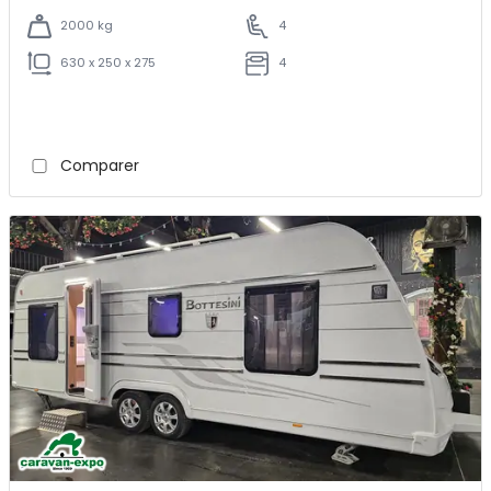
2000 kg
4
630 x 250 x 275
4
Comparer