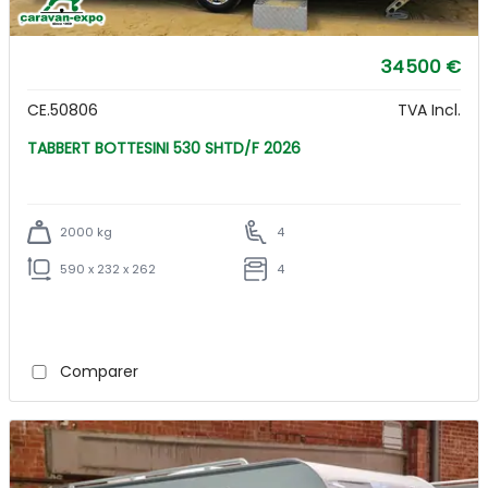
34 500 €
CE.50806
TVA Incl.
TABBERT BOTTESINI 530 SHTD/F 2026
2000 kg
4
590 x 232 x 262
4
Comparer