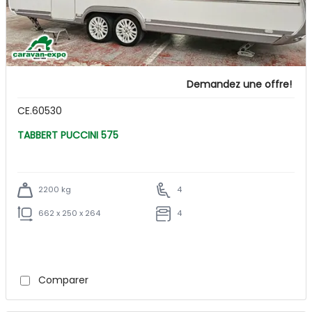
Demandez une offre!
CE.60530
TABBERT PUCCINI 575
2200 kg
4
662 x 250 x 264
4
Comparer