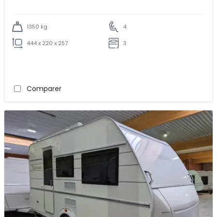
1350 kg
4
444 x 220 x 257
3
Comparer