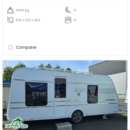
1600 kg
4
516 x 232 x 262
4
Comparer