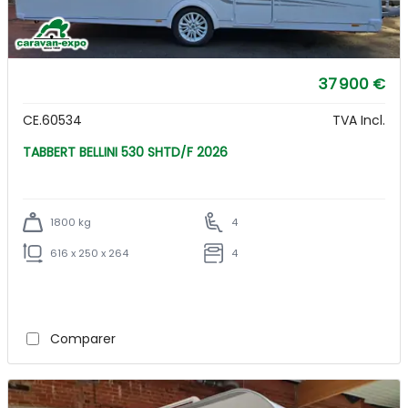
37 900 €
CE.60534
TVA Incl.
TABBERT BELLINI 530 SHTD/F 2026
1800 kg
4
616 x 250 x 264
4
Comparer