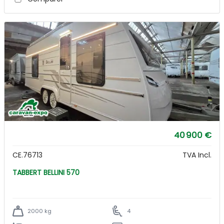
40 900 €
CE.76713
TVA Incl.
TABBERT BELLINI 570
2000 kg
4