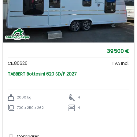
39 500 €
CE.80626
TVA Incl.
TABBERT Bottesini 620 SD/F 2027
2000 kg
4
700 x 250 x 262
4
Comparer