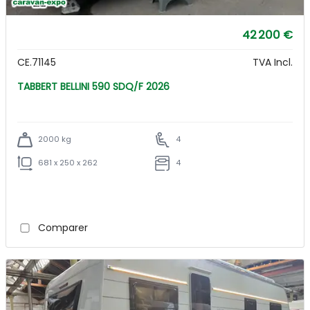
42 200 €
CE.71145
TVA Incl.
TABBERT BELLINI 590 SDQ/F 2026
2000 kg
4
681 x 250 x 262
4
Comparer