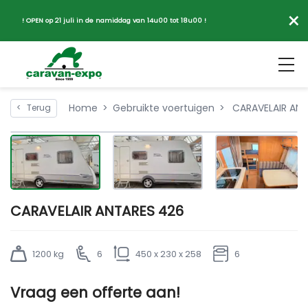
×
! OPEN op 21 juli in de namiddag van 14u00 tot 18u00 !
Home
Gebruikte voertuigen
CARAVELAIR ANT
<
Terug
CARAVELAIR ANTARES 426
1200 kg
6
450 x 230 x 258
6
Vraag een offerte aan!