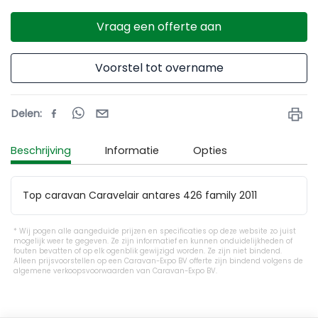
Vraag een offerte aan
Voorstel tot overname
Delen
:
Beschrijving
Informatie
Opties
Top caravan Caravelair antares 426 family 2011
Wij pogen alle aangeduide prijzen en specificaties op deze website zo juist
mogelijk weer te gegeven. Ze zijn informatief en kunnen onduidelijkheden of
fouten bevatten of op elk ogenblik gewijzigd worden. Ze zijn niet bindend.
Alleen prijsvoorstellen op een Caravan-Expo BV offerte zijn bindend volgens de
algemene verkoopsvoorwaarden van Caravan-Expo BV.