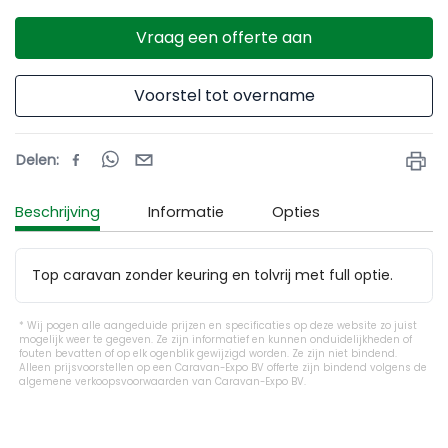
Vraag een offerte aan
Voorstel tot overname
Delen
:
Beschrijving
Informatie
Opties
Top caravan zonder keuring en tolvrij met full optie. 
Wij pogen alle aangeduide prijzen en specificaties op deze website zo juist
mogelijk weer te gegeven. Ze zijn informatief en kunnen onduidelijkheden of
fouten bevatten of op elk ogenblik gewijzigd worden. Ze zijn niet bindend.
Alleen prijsvoorstellen op een Caravan-Expo BV offerte zijn bindend volgens de
algemene verkoopsvoorwaarden van Caravan-Expo BV.