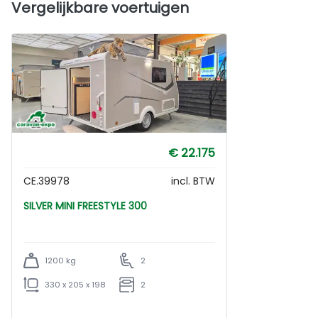
Vergelijkbare voertuigen
€ 22.175
CE.39978
incl. BTW
SILVER MINI FREESTYLE 300
1200 kg
2
330 x 205 x 198
2