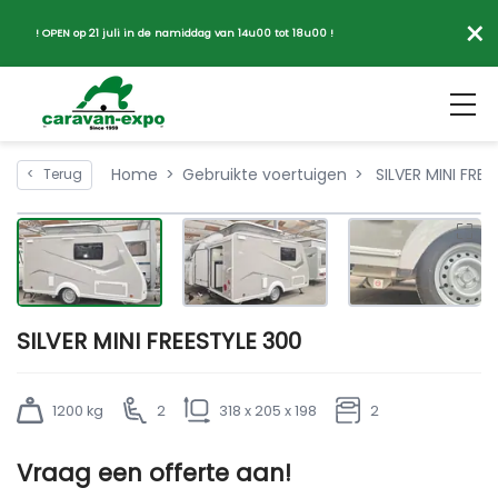
×
! OPEN op 21 juli in de namiddag van 14u00 tot 18u00 !
Home
Gebruikte voertuigen
SILVER MINI FREE
<
Terug
SILVER MINI FREESTYLE 300
1200 kg
2
318 x 205 x 198
2
Vraag een offerte aan!