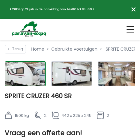
×
! OPEN op 21 juli in de namiddag van 14u00 tot 18u00 !
Home
Gebruikte voertuigen
SPRITE CRUZER 
<
Terug
SPRITE CRUZER 460 SR
1500 kg
2
442 x 225 x 245
2
Vraag een offerte aan!