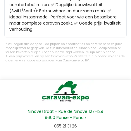
comfortabel reizen. ✅ Degelijke bouwkwaliteit 
(Swift/Sprite): Betrouwbaar en duurzaam merk. ✅ 
Ideaal instapmodel: Perfect voor wie een betaalbare 
maar complete caravan zoekt. ✅ Goede prijs-kwaliteit 
verhouding
Wij pogen alle aangeduide prijzen en specificaties op deze website zo juist
mogelijk weer te gegeven. Ze zijn informatief en kunnen onduidelijkheden of
fouten bevatten of op elk ogenblik gewijzigd worden. Ze zijn niet bindend.
Alleen prijsvoorstellen op een Caravan-Expo BV offerte zijn bindend volgens de
algemene verkoopsvoorwaarden van Caravan-Expo BV.
Ninovestraat - Rue de Ninove 127-129
9600 Ronse - Renaix
055 21 31 26