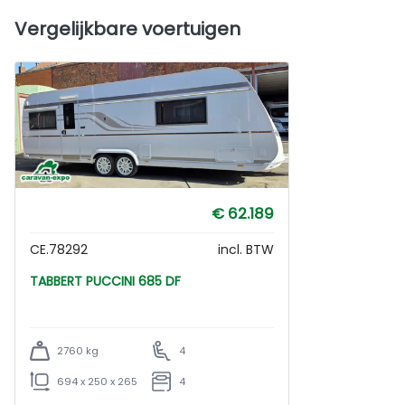
Vergelijkbare voertuigen
€ 62.189
CE.78292
incl. BTW
TABBERT PUCCINI 685 DF
2760 kg
4
694 x 250 x 265
4