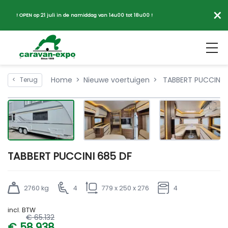
×
! OPEN op 21 juli in de namiddag van 14u00 tot 18u00 !
Home
Nieuwe voertuigen
TABBERT PUCCINI 
<
Terug
TABBERT PUCCINI 685 DF
2760 kg
4
779 x 250 x 276
4
incl. BTW
€ 65.132
€ 58.938