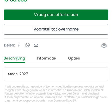
Vraag een offerte aan
Voorstel tot overname
Delen
:
Beschrijving
Informatie
Opties
Model 2027
Wij pogen alle aangeduide prijzen en specificaties op deze website zo juist
mogelijk weer te gegeven. Ze zijn informatief en kunnen onduidelijkheden of
fouten bevatten of op elk ogenblik gewijzigd worden. Ze zijn niet bindend.
Alleen prijsvoorstellen op een Caravan-Expo BV offerte zijn bindend volgens de
algemene verkoopsvoorwaarden van Caravan-Expo BV.