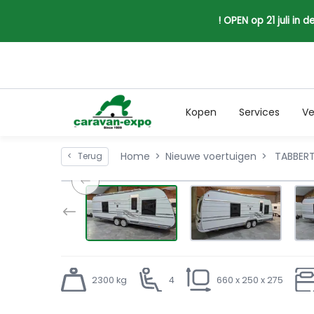
! OPEN op 21 juli in
Kopen
Services
Ve
Home
Nieuwe voertuigen
TABBERT
<
Terug
2300 kg
4
660 x 250 x 275