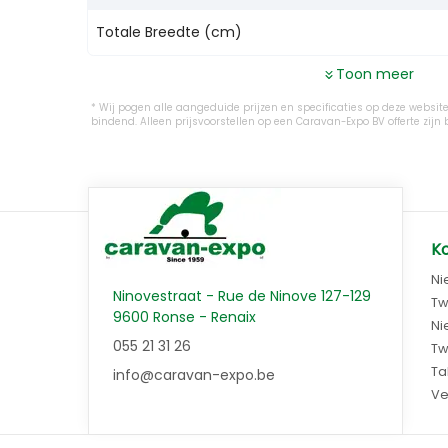
Totale Breedte (cm)
Toon meer
Wij pogen alle aangeduide prijzen en specificaties op deze website 
bindend. Alleen prijsvoorstellen op een Caravan-Expo BV offerte z
K
Ni
Ninovestraat - Rue de Ninove 127-129
Tw
9600 Ronse - Renaix
Ni
055 21 31 26
Tw
Ta
info@caravan-expo.be
Ve