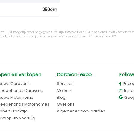
250cm
zo juist mogelijk weer te gegeven. Ze zijn informatief en kunnen onduidelijkheden of fo
ijn bindend volgens de algemene verkoopsvoorwaarden van Caravan-Expo BV.
open en verkopen
Caravan-expo
Follow
euwe Caravans
Services
Face
eedehands Caravans
Merken
Inst
euwe Motorhome
Blog
Goog
eedehands Motorhomes
Over ons
bbert Frankrijk
Algemene voorwaarden
rkoop uw voertuig