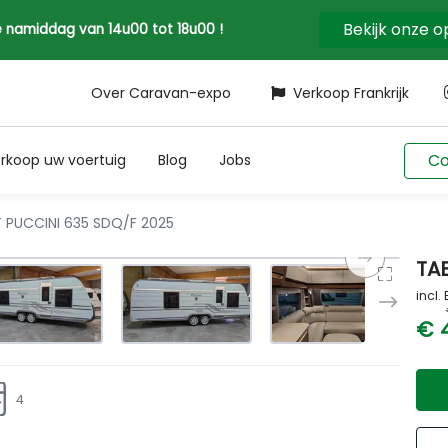
Bekijk onze 
 de namiddag van 14u00 tot 18u00 !
Over Caravan-expo
Verkoop Frankrijk
Co
rkoop uw voertuig
Blog
Jobs
 PUCCINI 635 SDQ/F 2025
TA
incl.
€ 
4