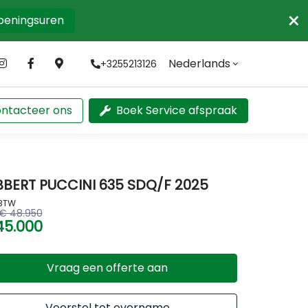
×
openingsuren
Nederlands
+3255213126
ntacteer ons
Boek Service afspraak
BBERT PUCCINI 635 SDQ/F 2025
 BTW
€ 48.950
45.000
Vraag een offerte aan
Voorstel tot overname