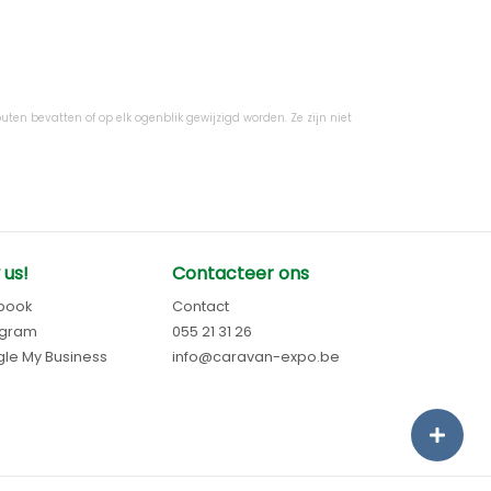
uten bevatten of op elk ogenblik gewijzigd worden. Ze zijn niet
 us!
Contacteer ons
book
Contact
agram
055 21 31 26
le My Business
info@caravan-expo.be