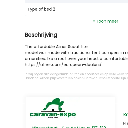
Type of bed 2
Toon meer
Beschrijving
The affordable Aliner Scout Lite 

model was made with traditional tent campers in mi
amenities, like a roof over your head, a comfortable
https://aliner.com/european-dealers/
Wij pogen alle aangeduide prijzen en specificaties op deze website 
bindend. Alleen prijsvoorstellen op een Caravan-Expo BV offerte z
K
Ni