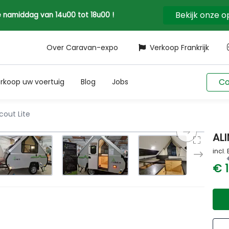
Bekijk onze 
 de namiddag van 14u00 tot 18u00 !
Over Caravan-expo
Verkoop Frankrijk
Co
rkoop uw voertuig
Blog
Jobs
cout Lite
ALI
incl.
€ 