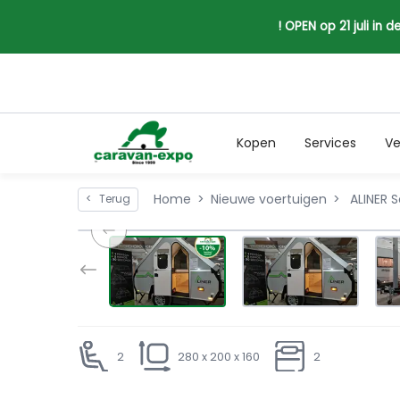
! OPEN op 21 juli in
Kopen
Services
Ve
Home
Nieuwe voertuigen
ALINER S
<
Terug
2
280 x 200 x 160
2