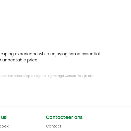
amping experience while enjoying some essential 
n unbeatable price!

uten bevatten of op elk ogenblik gewijzigd worden. Ze zijn niet
 us!
Contacteer ons
book
Contact