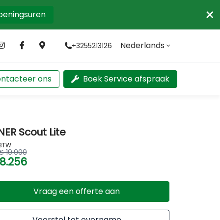
×
openingsuren
Nederlands
+3255213126
ntacteer ons
Boek Service afspraak
NER Scout Lite
 BTW
€ 19.900
18.256
Vraag een offerte aan
Voorstel tot overname