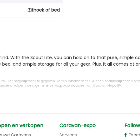
Zithoek of bed
nd. With the Scout Lite, you can hold on to that pure, simple c
 bed, and ample storage for all your gear. Plus, it all comes at a
zo juist mogelijk weer te gegeven. Ze zijn informatief en kunnen onduidelijkheden of fo
ijn bindend volgens de algemene verkoopsvoorwaarden van Caravan-Expo BV.
open en verkopen
Caravan-expo
Follow
euwe Caravans
Services
Face