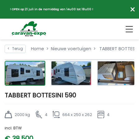
×
! OPEN op 21 juli in de namiddag van 14u00 tot 18u00 !
Home
Nieuwe voertuigen
TABBERT BOTTESIN
<
Terug
TABBERT BOTTESINI 590
2000 kg
4
664 x 250 x 262
4
incl. BTW
€ 38.500