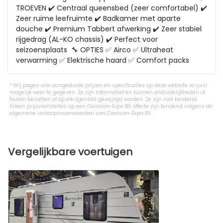
TROEVEN ✔️ Centraal queensbed (zeer comfortabel) ✔️ 
Zeer ruime leefruimte ✔️ Badkamer met aparte 
douche ✔️ Premium Tabbert afwerking ✔️ Zeer stabiel 
rijgedrag (AL-KO chassis) ✔️ Perfect voor 
seizoensplaats  🔧 OPTIES ✅ Airco ✅ Ultraheat 
verwarming ✅ Elektrische haard ✅ Comfort packs
Wij pogen alle aangeduide prijzen en specificaties op deze website zo juist
mogelijk weer te gegeven. Ze zijn informatief en kunnen onduidelijkheden of
fouten bevatten of op elk ogenblik gewijzigd worden. Ze zijn niet bindend.
Alleen prijsvoorstellen op een Caravan-Expo BV offerte zijn bindend volgens de
algemene verkoopsvoorwaarden van Caravan-Expo BV.
Vergelijkbare voertuigen