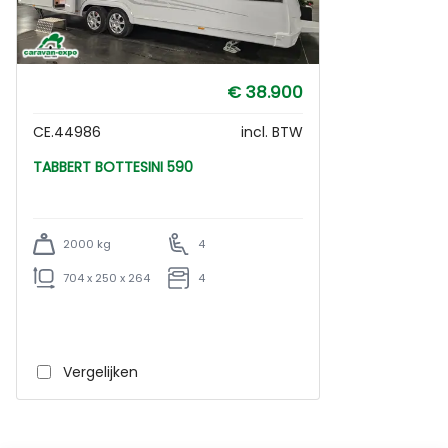
€ 38.900
CE.44986
incl. BTW
TABBERT BOTTESINI 590
2000 kg
4
704 x 250 x 264
4
Vergelijken