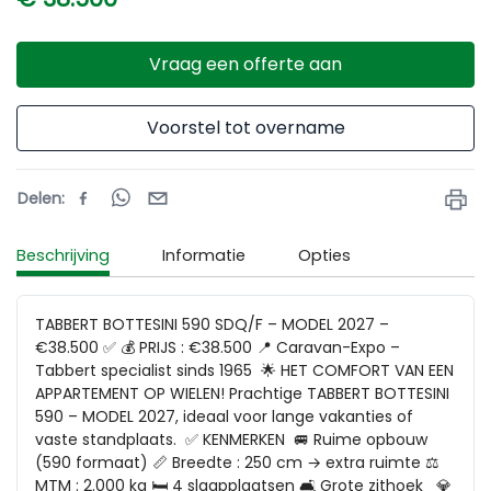
Vraag een offerte aan
Voorstel tot overname
Delen
:
Beschrijving
Informatie
Opties
TABBERT BOTTESINI 590 SDQ/F – MODEL 2027 – 
€38.500 ✅ 💰 PRIJS : €38.500 📍 Caravan-Expo – 
Tabbert specialist sinds 1965  🌟 HET COMFORT VAN EEN 
APPARTEMENT OP WIELEN! Prachtige TABBERT BOTTESINI 
590 – MODEL 2027, ideaal voor lange vakanties of 
vaste standplaats.  ✅ KENMERKEN  🚐 Ruime opbouw 
(590 formaat) 📏 Breedte : 250 cm → extra ruimte ⚖️ 
MTM : 2.000 kg 🛏️ 4 slaapplaatsen 🛋️ Grote zithoek   💎 