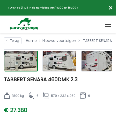
×
! OPEN op 21 juli in de namiddag van 14u00 tot 18u00 !
Home
Nieuwe voertuigen
TABBERT SENARA 4
<
Terug
TABBERT SENARA 460DMK 2.3
1800 kg
6
579 x 232 x 260
6
€ 27.380