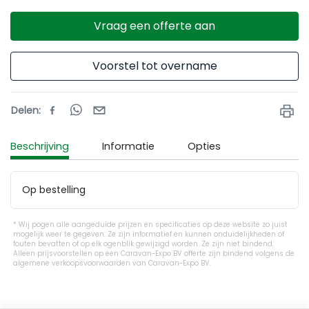
Vraag een offerte aan
Voorstel tot overname
Delen
:
Beschrijving
Informatie
Opties
Op bestelling 
Wij pogen alle aangeduide prijzen en specificaties op deze website zo juist
mogelijk weer te gegeven. Ze zijn informatief en kunnen onduidelijkheden of
fouten bevatten of op elk ogenblik gewijzigd worden. Ze zijn niet bindend.
Alleen prijsvoorstellen op een Caravan-Expo BV offerte zijn bindend volgens de
algemene verkoopsvoorwaarden van Caravan-Expo BV.