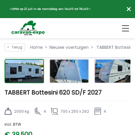
×
! OPEN op 21 juli in de namiddag van 14u00 tot 18u00 !
Home
Nieuwe voertuigen
TABBERT Bottesini
<
Terug
TABBERT Bottesini 620 SD/F 2027
2000 kg
4
700 x 250 x 262
4
incl. BTW
€ 39.500