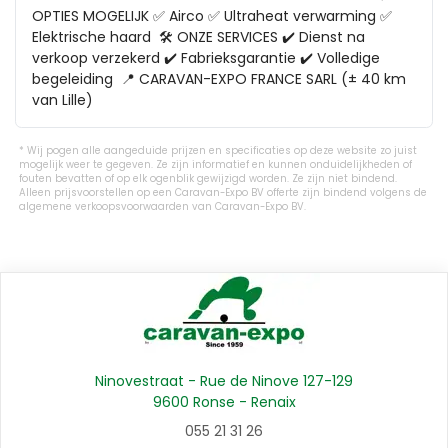
OPTIES MOGELIJK ✅ Airco ✅ Ultraheat verwarming ✅ 
Elektrische haard  🛠️ ONZE SERVICES ✔️ Dienst na 
verkoop verzekerd ✔️ Fabrieksgarantie ✔️ Volledige 
begeleiding  📍 CARAVAN-EXPO FRANCE SARL (± 40 km 
van Lille)
Wij pogen alle aangeduide prijzen en specificaties op deze website zo juist
mogelijk weer te gegeven. Ze zijn informatief en kunnen onduidelijkheden of
fouten bevatten of op elk ogenblik gewijzigd worden. Ze zijn niet bindend.
Alleen prijsvoorstellen op een Caravan-Expo BV offerte zijn bindend volgens de
algemene verkoopsvoorwaarden van Caravan-Expo BV.
Ninovestraat - Rue de Ninove 127-129
9600 Ronse - Renaix
055 21 31 26