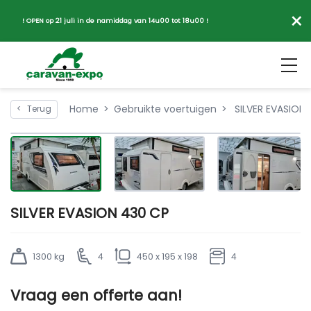
×
! OPEN op 21 juli in de namiddag van 14u00 tot 18u00 !
Home
Gebruikte voertuigen
SILVER EVASION
<
Terug
SILVER EVASION 430 CP
1300 kg
4
450 x 195 x 198
4
Vraag een offerte aan!