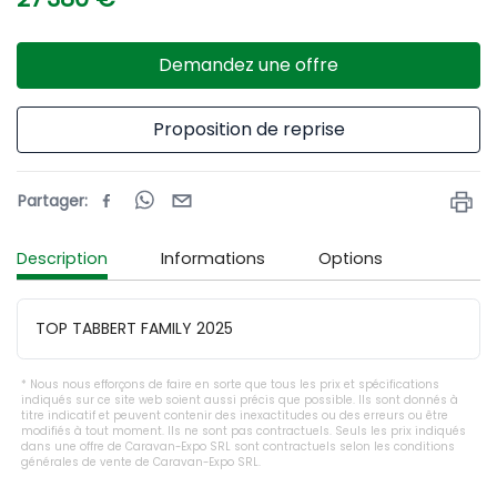
Demandez une offre
Proposition de reprise
Partager
:
Description
Informations
Options
TOP TABBERT FAMILY 2025
Nous nous efforçons de faire en sorte que tous les prix et spécifications
indiqués sur ce site web soient aussi précis que possible. Ils sont donnés à
titre indicatif et peuvent contenir des inexactitudes ou des erreurs ou être
modifiés à tout moment. Ils ne sont pas contractuels. Seuls les prix indiqués
dans une offre de Caravan-Expo SRL sont contractuels selon les conditions
générales de vente de Caravan-Expo SRL.