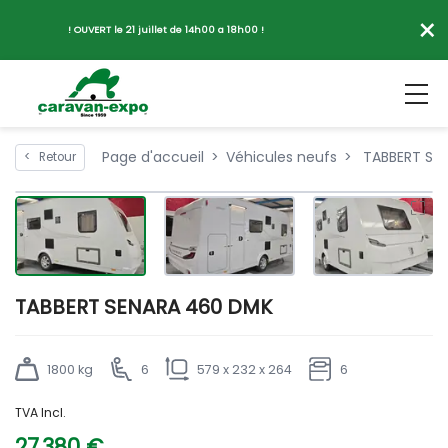
×
! OUVERT le 21 juillet de 14h00 a 18h00 !
Page d'accueil
Véhicules neufs
TABBERT SE
<
Retour
TABBERT SENARA 460 DMK
1800 kg
6
579 x 232 x 264
6
TVA Incl.
27 380 €