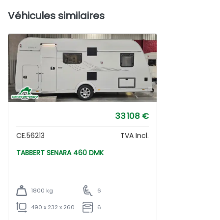
Véhicules similaires
33 108 €
CE.56213
TVA Incl.
TABBERT SENARA 460 DMK
1800 kg
6
490 x 232 x 260
6