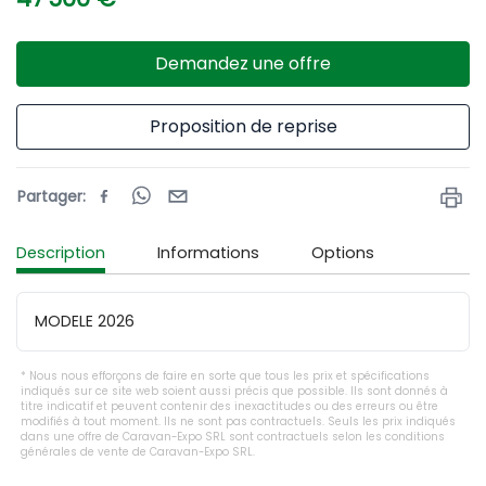
Demandez une offre
Proposition de reprise
Partager
:
Description
Informations
Options
MODELE 2026
Nous nous efforçons de faire en sorte que tous les prix et spécifications
indiqués sur ce site web soient aussi précis que possible. Ils sont donnés à
titre indicatif et peuvent contenir des inexactitudes ou des erreurs ou être
modifiés à tout moment. Ils ne sont pas contractuels. Seuls les prix indiqués
dans une offre de Caravan-Expo SRL sont contractuels selon les conditions
générales de vente de Caravan-Expo SRL.