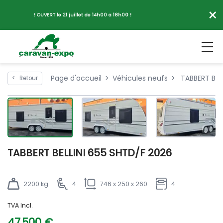
×
! OUVERT le 21 juillet de 14h00 a 18h00 !
Page d'accueil
Véhicules neufs
TABBERT BELL
<
Retour
TABBERT BELLINI 655 SHTD/F 2026
2200 kg
4
746 x 250 x 260
4
TVA Incl.
47 500 €