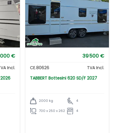
 000 €
39 500 €
VA Incl.
CE.80626
TVA Incl.
/F 2026
TABBERT Bottesini 620 SD/F 2027
2000 kg
4
700 x 250 x 262
4