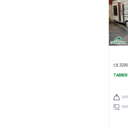
CE.321
200
630