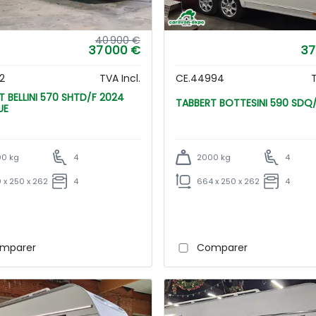
40 900 €
37 000 €
37
2
TVA Incl.
CE.44994
T
F 2024
TABBERT BOTTESINI 590 S
UE
0 kg
4
2000 kg
4
 x 250 x 262
4
664 x 250 x 262
4
mparer
Comparer