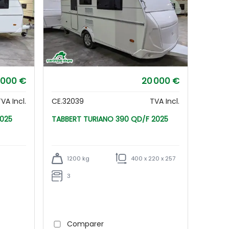
 000 €
20 000 €
VA Incl.
CE.32039
TVA Incl.
 2025
TABBERT TURIANO 390 QD/F 2025
1200 kg
400 x 220 x 257
3
Comparer