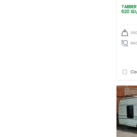
TABBERT Dernier modèl BOT
620 SD
200
650
Co