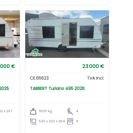
 000 €
23 000 €
CE.65623
TVA Incl.
F 2025
TABBERT Turiano 495 2026
32 x 257
1500 kg
4
530 x 232 x 264
4