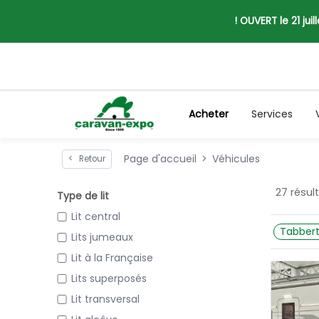
! OUVERT le 21 jui
Acheter
Services
Page d'accueil
Véhicules
<
Retour
27 résul
Type de lit
Lit central
Tabbert
Lits jumeaux
Lit à la Française
Lits superposés
Lit transversal