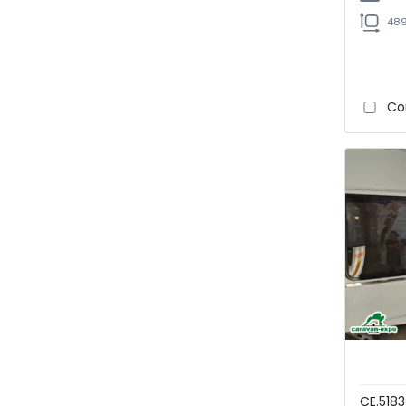
489
Co
CE.518