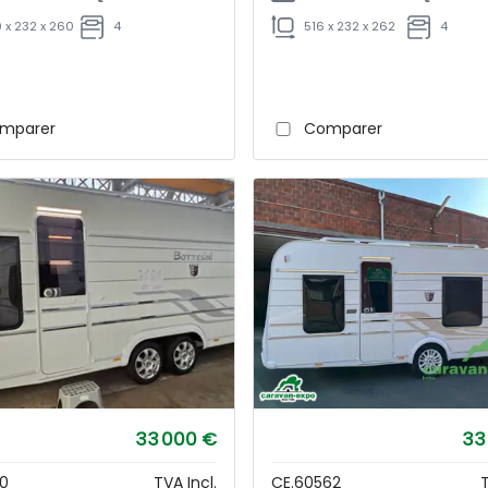
 x 232 x 260
4
516 x 232 x 262
4
mparer
Comparer
33 000 €
33
30
TVA Incl.
CE.60562
T