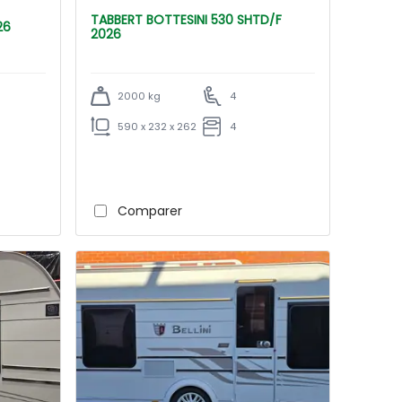
TABBERT BOTTESINI 530 SHTD/F
026
2026
2000 kg
4
590 x 232 x 262
4
Comparer