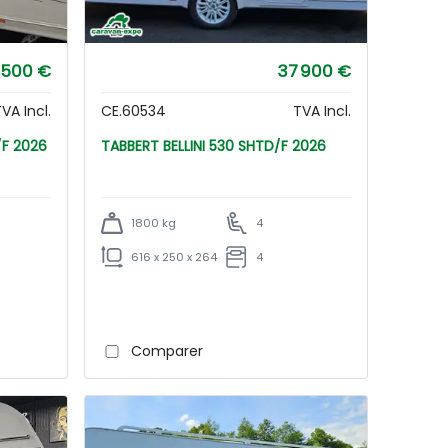
 500 €
37 900 €
VA Incl.
CE.60534
TVA Incl.
DQ/F 2026
TABBERT BELLINI 530 SHTD/F 2026
1800 kg
4
616 x 250 x 264
4
Comparer