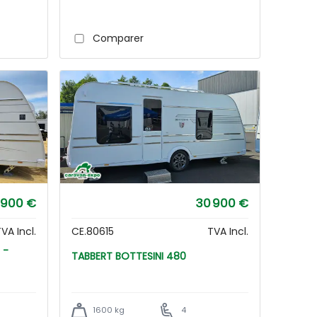
Comparer
 900 €
30 900 €
VA Incl.
CE.80615
TVA Incl.
TABBERT BOTTESINI 480
1600 kg
4