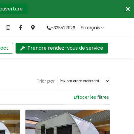
×
'ouverture
Français
+3255213126
act
Prendre rendez-vous de service
Trier par
Effacer les filtres