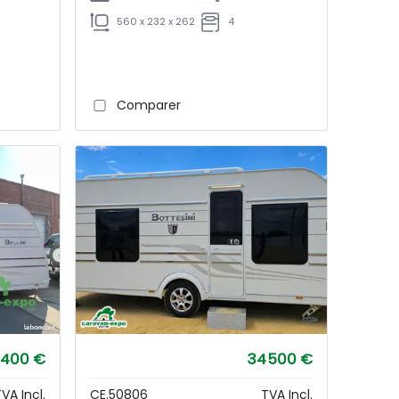
560 x 232 x 262
4
Comparer
 400 €
34 500 €
VA Incl.
CE.50806
TVA Incl.