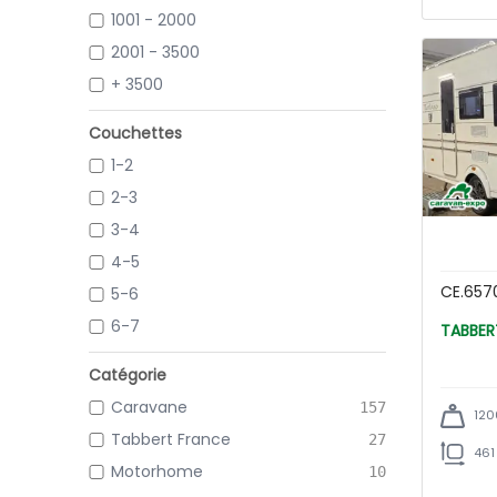
1001 - 2000
2001 - 3500
+ 3500
Couchettes
1-2
2-3
3-4
4-5
CE.657
5-6
6-7
Catégorie
Caravane
157
120
Tabbert France
27
461
Motorhome
10