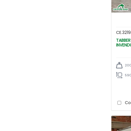
CE.3219
TABBERT BELLINI 570 SHTD/
INVEND
200
590
Co