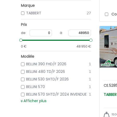
Marque
TABBERT
27
Co
Prix
de
à
0 €
48 950 €
Modèle
BELLINI 390 FHD/F 2026
1
BELLINI 480 TD/F 2026
1
BELLINI 530 SHTD/F 2026
1
CE.528
BELLINI 570
1
BELLINI 570 SHTD/F 2024 INVENDUE
1
Afficher plus
150