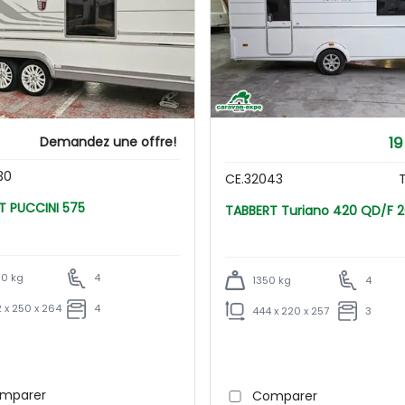
19
Demandez une offre!
30
CE.32043
T
TABBERT PUCCINI 575
TABBERT Turiano 420 QD/F
0 kg
4
1350 kg
4
 x 250 x 264
4
444 x 220 x 257
3
mparer
Comparer