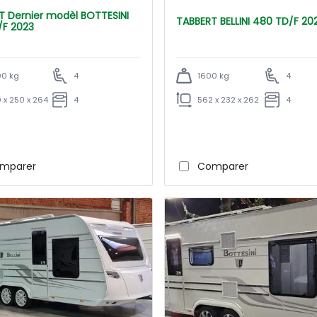
TESINI
TABBERT BELLINI 480 TD/F 2
/F 2023
0 kg
4
1600 kg
4
 x 250 x 264
4
562 x 232 x 262
4
mparer
Comparer