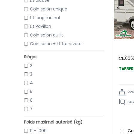
Lit alcôve
Coin salon unique
Lit longitudinal
Lit Pavillon
Coin salon ou lit
Coin salon + lit transveral
Sièges
CE.605
2
3
4
5
220
6
662
7
Poids maximal autorisé (kg)
0 - 1000
Co