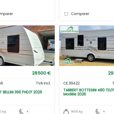
mparer
Comparer
28 500 €
29
56
TVA Incl.
CE.39422
T
TABBERT BOTTESINI 480 TD/F -
TABBERT BELLINI 390 FHD/F 2026
Modèle 2026
0 kg
4
1600 kg
4