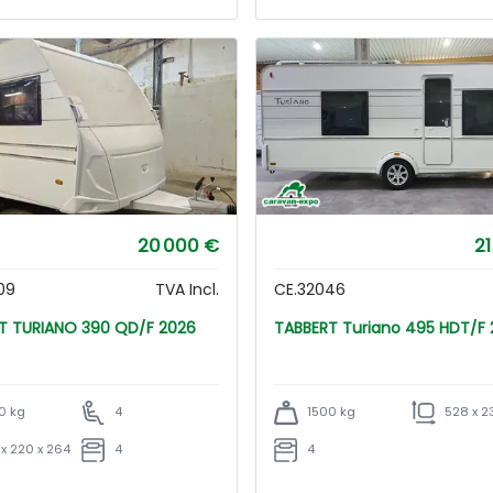
20 000 €
21
09
TVA Incl.
CE.32046
TABBERT TURIANO 390 QD/F 2026
TABBERT Turiano 495 HDT/
0 kg
4
1500 kg
528 x 2
 x 220 x 264
4
4