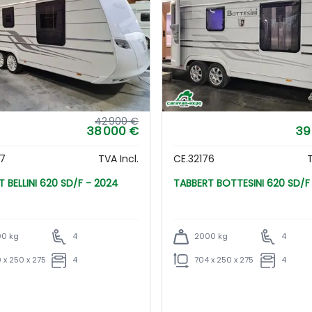
42 900 €
38 000 €
39
97
TVA Incl.
CE.32176
T
TABBERT BELLINI 620 SD/F - 2024
TABBERT BOTTESINI 620 SD
0 kg
4
2000 kg
4
 x 250 x 275
4
704 x 250 x 275
4