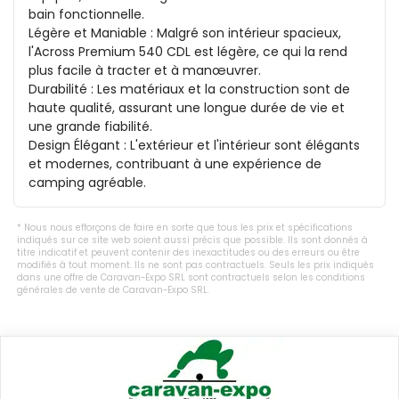
bain fonctionnelle.

Légère et Maniable : Malgré son intérieur spacieux, 
l'Across Premium 540 CDL est légère, ce qui la rend 
plus facile à tracter et à manœuvrer.

Durabilité : Les matériaux et la construction sont de 
haute qualité, assurant une longue durée de vie et 
une grande fiabilité.

Design Élégant : L'extérieur et l'intérieur sont élégants 
et modernes, contribuant à une expérience de 
camping agréable.
Nous nous efforçons de faire en sorte que tous les prix et spécifications
indiqués sur ce site web soient aussi précis que possible. Ils sont donnés à
titre indicatif et peuvent contenir des inexactitudes ou des erreurs ou être
modifiés à tout moment. Ils ne sont pas contractuels. Seuls les prix indiqués
dans une offre de Caravan-Expo SRL sont contractuels selon les conditions
générales de vente de Caravan-Expo SRL.