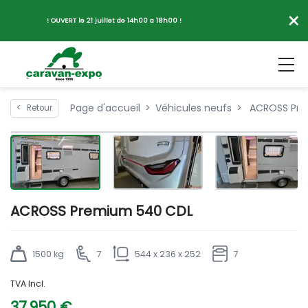
×
! OUVERT le 21 juillet de 14h00 a 18h00 !
Page d'accueil
Véhicules neufs
ACROSS Pre
<
Retour
ACROSS Premium 540 CDL
1500 kg
7
544 x 236 x 252
7
TVA Incl.
37 950 €