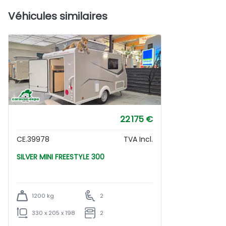
Véhicules similaires
22 175 €
CE.39978
TVA Incl.
SILVER MINI FREESTYLE 300
1200 kg
2
330 x 205 x 198
2