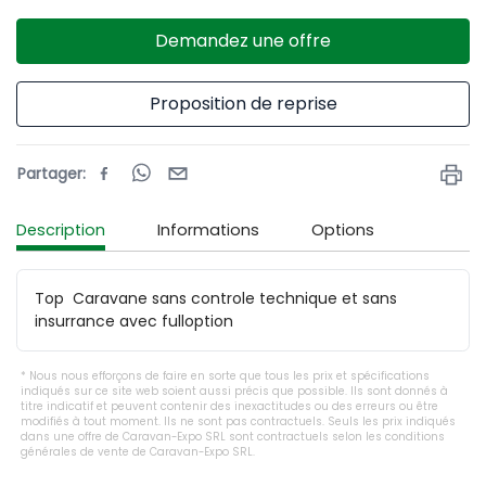
Demandez une offre
Proposition de reprise
Partager
:
Description
Informations
Options
Top  Caravane sans controle technique et sans 
insurrance avec fulloption
Nous nous efforçons de faire en sorte que tous les prix et spécifications
indiqués sur ce site web soient aussi précis que possible. Ils sont donnés à
titre indicatif et peuvent contenir des inexactitudes ou des erreurs ou être
modifiés à tout moment. Ils ne sont pas contractuels. Seuls les prix indiqués
dans une offre de Caravan-Expo SRL sont contractuels selon les conditions
générales de vente de Caravan-Expo SRL.