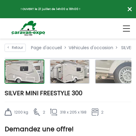
×
! OUVERT le 21 juillet de 14h00 a 18h00 !
Page d'accueil
Véhicules d'occasion
SILVER 
<
Retour
SILVER MINI FREESTYLE 300
1200 kg
2
318 x 205 x 198
2
Demandez une offre!