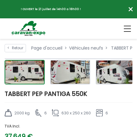
×
! OUVERT le 21 juillet de 14h00 a 18h00 !
Page d'accueil
Véhicules neufs
TABBERT PEP
<
Retour
TABBERT PEP PANTIGA 550K
2000 kg
6
630 x 250 x 260
6
TVA Incl.
37 649 €