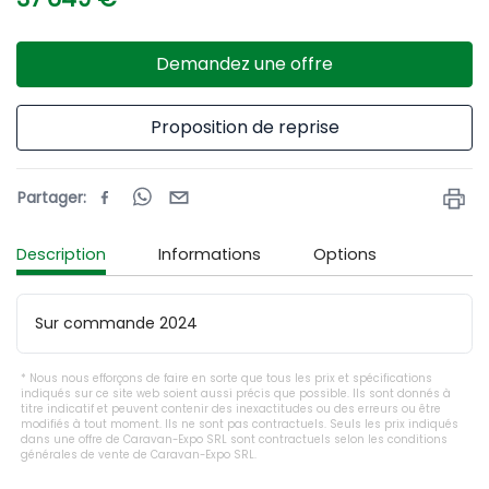
Demandez une offre
Proposition de reprise
Partager
:
Description
Informations
Options
Sur commande 2024
Nous nous efforçons de faire en sorte que tous les prix et spécifications
indiqués sur ce site web soient aussi précis que possible. Ils sont donnés à
titre indicatif et peuvent contenir des inexactitudes ou des erreurs ou être
modifiés à tout moment. Ils ne sont pas contractuels. Seuls les prix indiqués
dans une offre de Caravan-Expo SRL sont contractuels selon les conditions
générales de vente de Caravan-Expo SRL.