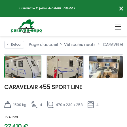
×
! OUVERT le 21 juillet de 14h00 a 18h00 !
Page d'accueil
Véhicules neufs
CARAVELAIR 
<
Retour
CARAVELAIR 455 SPORT LINE
1500 kg
4
470 x 230 x 258
4
TVA Incl.
27 410 €