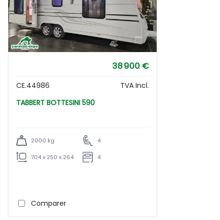
38 900 €
CE.44986
TVA Incl.
TABBERT BOTTESINI 590
2000 kg
4
704 x 250 x 264
4
Comparer