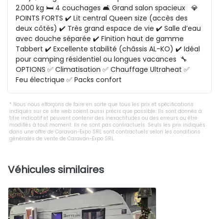
2.000 kg 🛏️ 4 couchages 🛋️ Grand salon spacieux   💎 
POINTS FORTS ✔️ Lit central Queen size (accès des 
deux côtés) ✔️ Très grand espace de vie ✔️ Salle d’eau 
avec douche séparée ✔️ Finition haut de gamme 
Tabbert ✔️ Excellente stabilité (châssis AL-KO) ✔️ Idéal 
pour camping résidentiel ou longues vacances  🔧 
OPTIONS ✅ Climatisation ✅ Chauffage Ultraheat ✅ 
Feu électrique ✅ Packs confort
Nous nous efforçons de faire en sorte que tous les prix et spécifications
indiqués sur ce site web soient aussi précis que possible. Ils sont donnés à
titre indicatif et peuvent contenir des inexactitudes ou des erreurs ou être
modifiés à tout moment. Ils ne sont pas contractuels. Seuls les prix indiqués
dans une offre de Caravan-Expo SRL sont contractuels selon les conditions
générales de vente de Caravan-Expo SRL.
Véhicules similaires