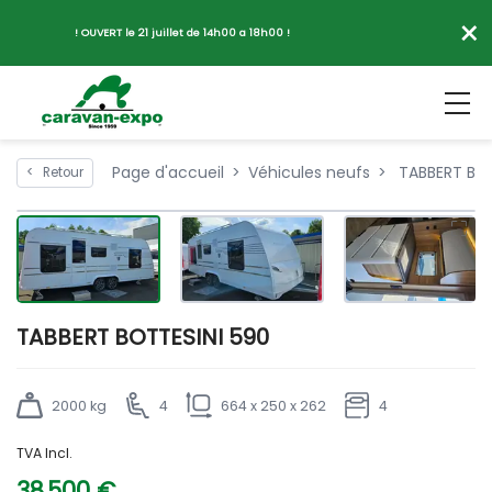
×
! OUVERT le 21 juillet de 14h00 a 18h00 !
Page d'accueil
Véhicules neufs
TABBERT BOT
<
Retour
TABBERT BOTTESINI 590
2000 kg
4
664 x 250 x 262
4
TVA Incl.
38 500 €