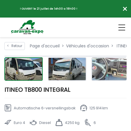
×
! OUVERT le 21 juillet de 14h00 a 18h00 !
Page d'accueil
Véhicules d'occasion
ITINEO
<
Retour
ITINEO TB800 INTEGRAL
Automatische 6-versnellingsbak
125 914 km
Euro 4
Diesel
4250 kg
6