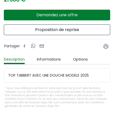
Demandez une offre
Proposition de reprise
Partager
:
Description
Informations
Options
TOP TABBERT AVEC UNE DOUCHE MODELE 2025
Nous nous efforçons de faire en sorte que tous les prix et spécifications
indiqués sur ce site web soient aussi précis que possible. Ils sont donnés à
titre indicatif et peuvent contenir des inexactitudes ou des erreurs ou être
modifiés à tout moment. Ils ne sont pas contractuels. Seuls les prix indiqués
dans une offre de Caravan-Expo SRL sont contractuels selon les conditions
générales de vente de Caravan-Expo SRL.