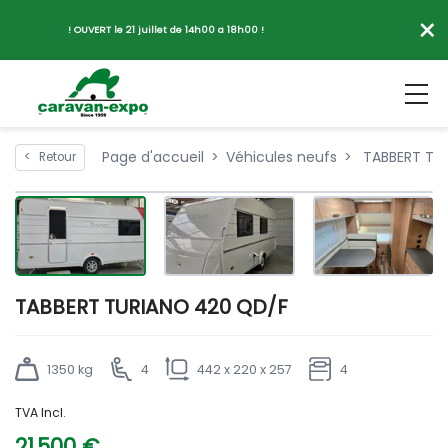
×
! OUVERT le 21 juillet de 14h00 a 18h00 !
Page d'accueil
Véhicules neufs
TABBERT TU
<
Retour
TABBERT TURIANO 420 QD/F
1350 kg
4
442 x 220 x 257
4
TVA Incl.
21 500 €