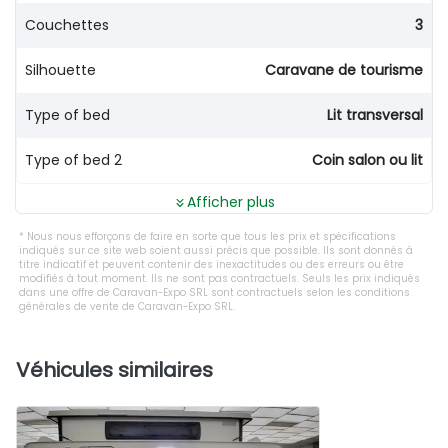
Couchettes
3
Silhouette
Caravane de tourisme
Type of bed
Lit transversal
Type of bed 2
Coin salon ou lit
Afficher plus
Nous nous efforçons de faire en sorte que tous les prix et spécifications
indiqués sur ce site web soient aussi précis que possible. Ils sont donnés à
titre indicatif et peuvent contenir des inexactitudes ou des erreurs ou être
modifiés à tout moment. Ils ne sont pas contractuels. Seuls les prix indiqués
dans une offre de Caravan-Expo SRL sont contractuels selon les conditions
générales de vente de Caravan-Expo SRL.
Véhicules similaires