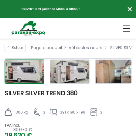
×
! OUVERT le 21 juillet de 14h00 a 18h00 !
Page d'accueil
Véhicules neufs
SILVER SILVE
<
Retour
SILVER SILVER TREND 380
1300 kg
3
391 x 198 x 199
3
TVA Incl.
30 070 €
29 620 €