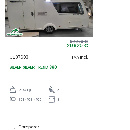
30 070 €
29 620 €
CE.37603
TVA Incl.
SILVER SILVER TREND 380
1300 kg
3
391 x 198 x 199
3
Comparer