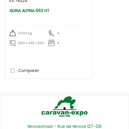
EV.78324
ADRIA ALPINA 663 HT
2000 kg
4
663 x 246 x 260
4
Comparer
Ninovestraat - Rue de Ninove 127-129