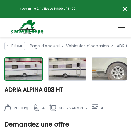
×
! OUVERT le 21 juillet de 14h00 a 18h00 !
Page d'accueil
Véhicules d'occasion
ADRIA A
<
Retour
ADRIA ALPINA 663 HT
2000 kg
4
663 x 246 x 265
4
Demandez une offre!