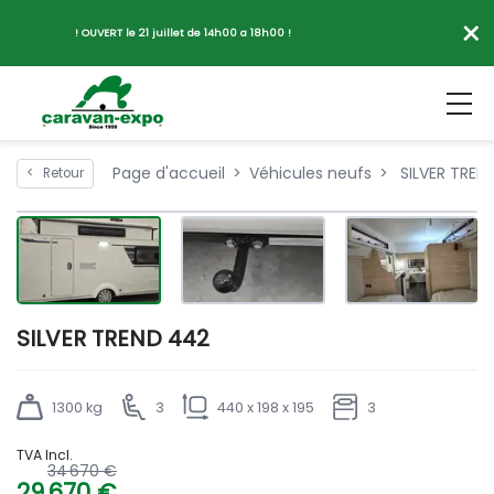
×
! OUVERT le 21 juillet de 14h00 a 18h00 !
Page d'accueil
Véhicules neufs
SILVER TREN
<
Retour
SILVER TREND 442
1300 kg
3
440 x 198 x 195
3
TVA Incl.
34 670 €
29 670 €