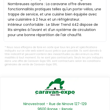
Nombreuses options : La caravane offre diverses 
fonctionnalités pratiques telles qu'un porte-vélos, une 
trappe de service, et une cuisine bien équipée avec 
une cuisinière à 2 feux et un réfrigérateur.

Intérieur confortable : Le Silver Trend 442 dispose de 
lits simples à l'avant et d'un système de circulation 
pour une bonne répartition de l'air chauffé.
Nous nous efforçons de faire en sorte que tous les prix et spécifications
indiqués sur ce site web soient aussi précis que possible. Ils sont donnés à
titre indicatif et peuvent contenir des inexactitudes ou des erreurs ou être
modifiés à tout moment. Ils ne sont pas contractuels. Seuls les prix indiqués
dans une offre de Caravan-Expo SRL sont contractuels selon les conditions
générales de vente de Caravan-Expo SRL.
Ninovestraat - Rue de Ninove 127-129
9600 Ronse - Renaix