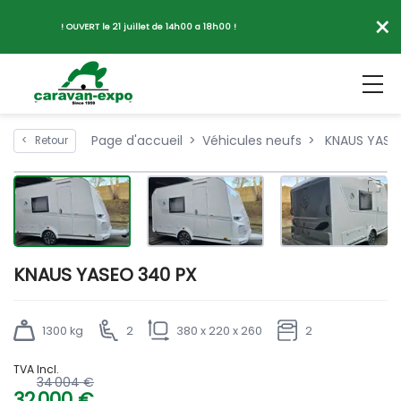
×
! OUVERT le 21 juillet de 14h00 a 18h00 !
Page d'accueil
Véhicules neufs
KNAUS YASE
<
Retour
KNAUS YASEO 340 PX
1300 kg
2
380 x 220 x 260
2
TVA Incl.
34 004 €
32 000 €