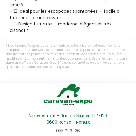
liberté  

- 🎒 Idéal pour les escapades spontanées — facile à 
tracter et à manœuvrer  

- ✨ Design futuriste — moderne, élégant et très 
Nous nous efforçons de faire en sorte que tous les prix et spécifications
indiqués sur ce site web soient aussi précis que possible. Ils sont donnés à
titre indicatif et peuvent contenir des inexactitudes ou des erreurs ou être
modifiés à tout moment. Ils ne sont pas contractuels. Seuls les prix indiqués
dans une offre de Caravan-Expo SRL sont contractuels selon les conditions
générales de vente de Caravan-Expo SRL.
Ninovestraat - Rue de Ninove 127-129
9600 Ronse - Renaix
055 21 31 26