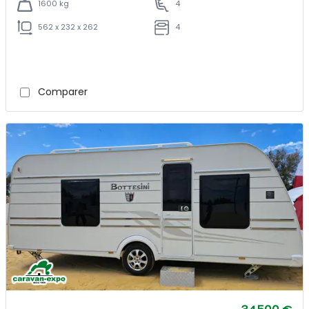
1600 kg
4
562 x 232 x 262
4
Comparer