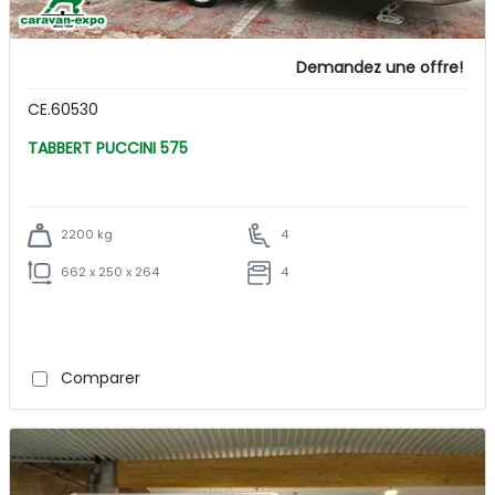
Demandez une offre!
CE.60530
TABBERT PUCCINI 575
2200 kg
4
662 x 250 x 264
4
Comparer