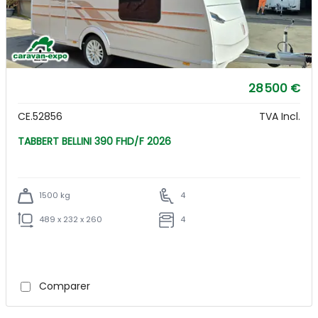
28 500 €
CE.52856
TVA Incl.
TABBERT BELLINI 390 FHD/F 2026
1500 kg
4
489 x 232 x 260
4
Comparer