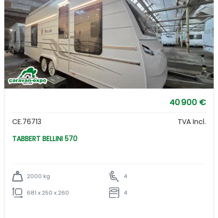
40 900 €
CE.76713
TVA Incl.
TABBERT BELLINI 570
2000 kg
4
681 x 250 x 260
4