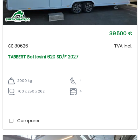
39 500 €
CE.80626
TVA Incl.
TABBERT Bottesini 620 SD/F 2027
2000 kg
4
700 x 250 x 262
4
Comparer