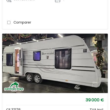
Comparer
39 000 €
CE.32176
TVA Incl.