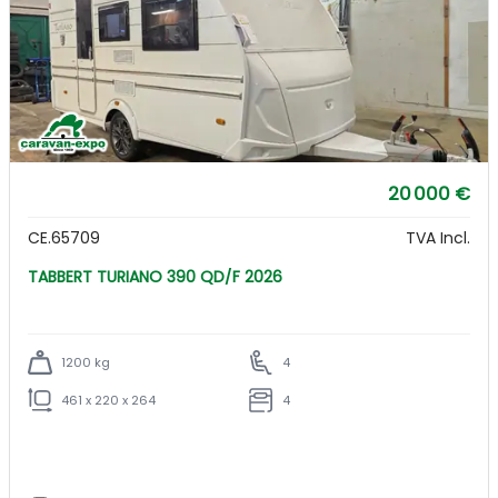
20 000 €
CE.65709
TVA Incl.
TABBERT TURIANO 390 QD/F 2026
1200 kg
4
461 x 220 x 264
4