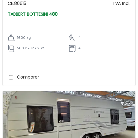
CE.80615
TVA Incl.
TABBERT BOTTESINI 480
1600 kg
4
560 x 232 x 262
4
Comparer