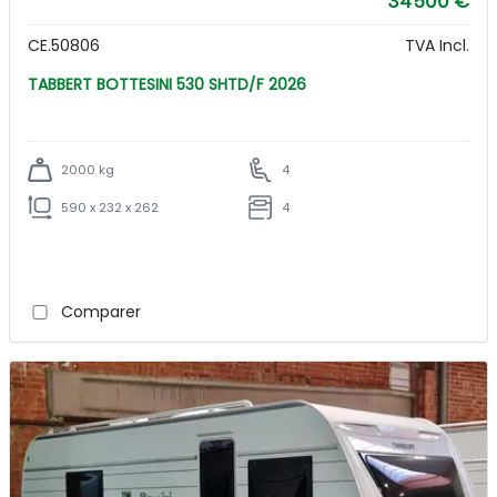
34 500 €
CE.50806
TVA Incl.
TABBERT BOTTESINI 530 SHTD/F 2026
2000 kg
4
590 x 232 x 262
4
Comparer