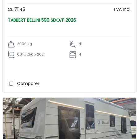
CE.71145
TVA Incl.
TABBERT BELLINI 590 SDQ/F 2026
2000 kg
4
681 x 250 x 262
4
Comparer