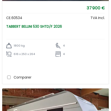
37 900 €
CE.60534
TVA Incl.
TABBERT BELLINI 530 SHTD/F 2026
1800 kg
4
616 x 250 x 264
4
Comparer