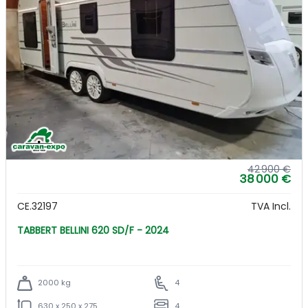
42 900 €
38 000 €
CE.32197
TVA Incl.
TABBERT BELLINI 620 SD/F - 2024
2000 kg
4
630 x 250 x 275
4