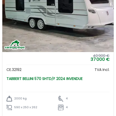
40 900 €
37 000 €
CE.32192
TVA Incl.
TABBERT BELLINI 570 SHTD/F 2024 INVENDUE
2000 kg
4
590 x 250 x 262
4