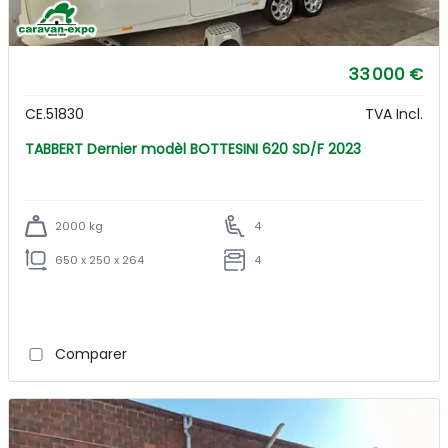
33 000 €
CE.51830
TVA Incl.
TABBERT Dernier modèl BOTTESINI 620 SD/F 2023
2000 kg
4
650 x 250 x 264
4
Comparer