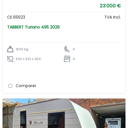
23 000 €
CE.65623
TVA Incl.
TABBERT Turiano 495 2026
1500 kg
4
530 x 232 x 264
4
Comparer