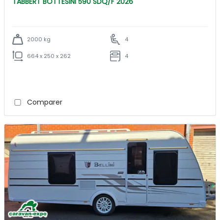
TABBERT BOTTESINI 590 SDQ/F 2026
2000 kg
4
664 x 250 x 262
4
Comparer