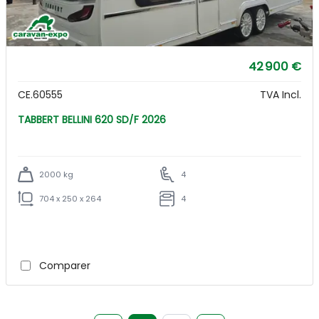
42 900 €
CE.60555
TVA Incl.
TABBERT BELLINI 620 SD/F 2026
2000 kg
4
704 x 250 x 264
4
Comparer