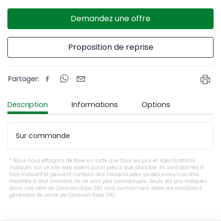
Demandez une offre
Proposition de reprise
Partager
:
Description
Informations
Options
Sur commande 
Nous nous efforçons de faire en sorte que tous les prix et spécifications
indiqués sur ce site web soient aussi précis que possible. Ils sont donnés à
titre indicatif et peuvent contenir des inexactitudes ou des erreurs ou être
modifiés à tout moment. Ils ne sont pas contractuels. Seuls les prix indiqués
dans une offre de Caravan-Expo SRL sont contractuels selon les conditions
générales de vente de Caravan-Expo SRL.