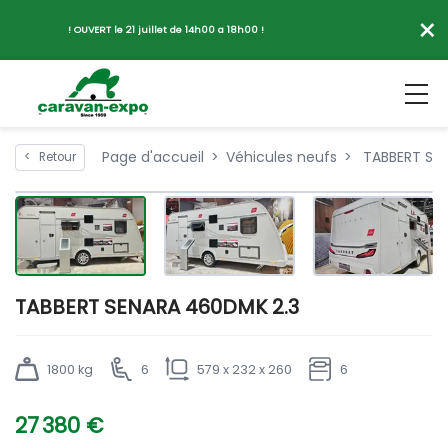
×
! OUVERT le 21 juillet de 14h00 a 18h00 !
Page d'accueil
Véhicules neufs
TABBERT SEN
<
Retour
TABBERT SENARA 460DMK 2.3
1800 kg
6
579 x 232 x 260
6
27 380 €