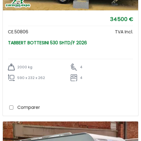
34 500 €
CE.50806
TVA Incl.
TABBERT BOTTESINI 530 SHTD/F 2026
2000 kg
4
590 x 232 x 262
4
Comparer