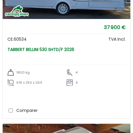
37 900 €
CE.60534
TVA Incl.
TABBERT BELLINI 530 SHTD/F 2026
1800 kg
4
616 x 250 x 264
4
Comparer