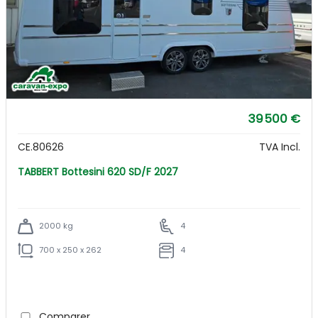
39 500 €
CE.80626
TVA Incl.
TABBERT Bottesini 620 SD/F 2027
2000 kg
4
700 x 250 x 262
4
Comparer