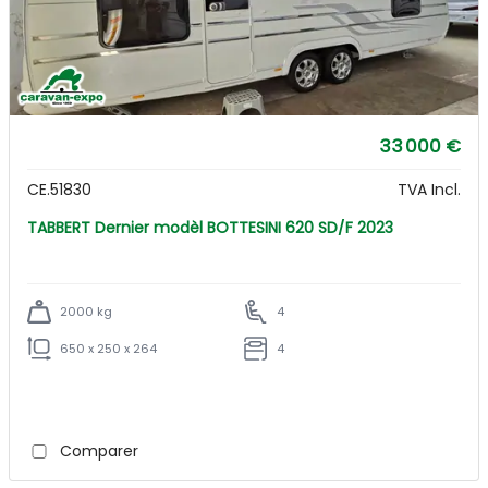
33 000 €
CE.51830
TVA Incl.
TABBERT Dernier modèl BOTTESINI 620 SD/F 2023
2000 kg
4
650 x 250 x 264
4
Comparer