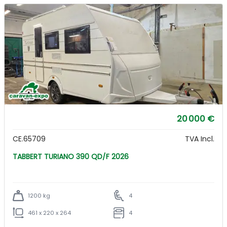
20 000 €
CE.65709
TVA Incl.
TABBERT TURIANO 390 QD/F 2026
1200 kg
4
461 x 220 x 264
4