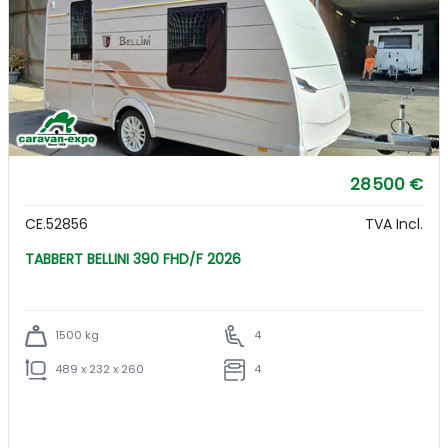
28 500 €
CE.52856
TVA Incl.
TABBERT BELLINI 390 FHD/F 2026
1500 kg
4
489 x 232 x 260
4