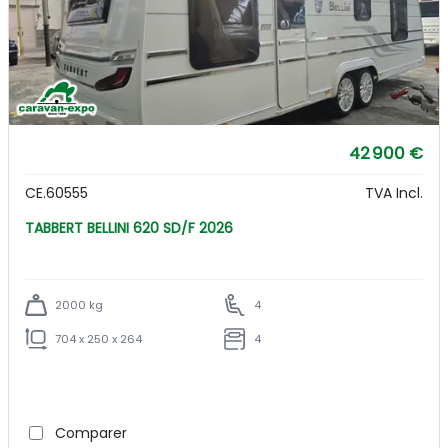
42 900 €
CE.60555
TVA Incl.
TABBERT BELLINI 620 SD/F 2026
2000 kg
4
704 x 250 x 264
4
Comparer