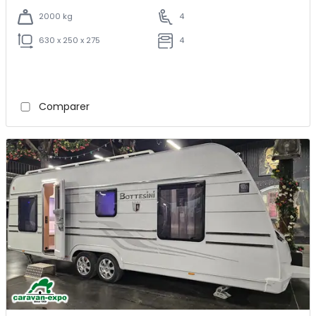
2000 kg
4
630 x 250 x 275
4
Comparer