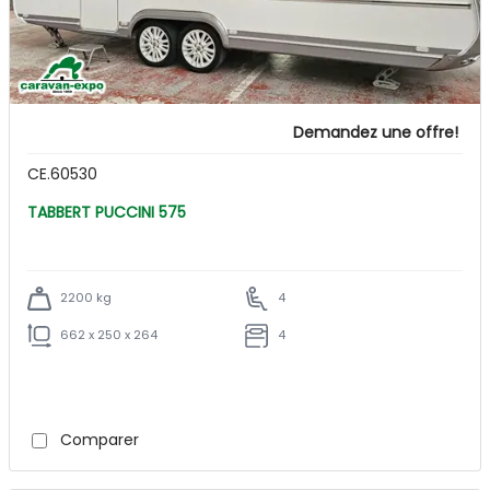
Demandez une offre!
CE.60530
TABBERT PUCCINI 575
2200 kg
4
662 x 250 x 264
4
Comparer