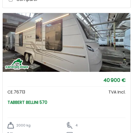
40 900 €
CE.76713
TVA Incl.
TABBERT BELLINI 570
2000 kg
4