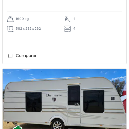
1600 kg
4
562 x 232 x 262
4
Comparer