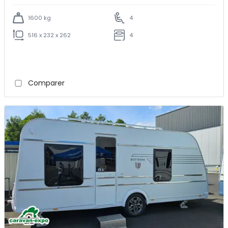
1600 kg
4
516 x 232 x 262
4
Comparer