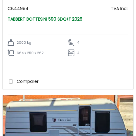
CE.44994
TVA Incl.
TABBERT BOTTESINI 590 SDQ/F 2026
2000 kg
4
664 x 250 x 262
4
Comparer