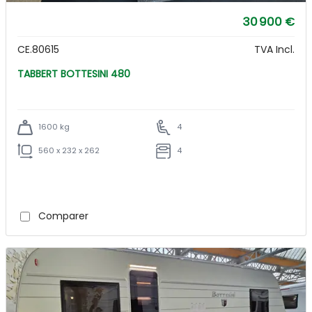
30 900 €
CE.80615
TVA Incl.
TABBERT BOTTESINI 480
1600 kg
4
560 x 232 x 262
4
Comparer