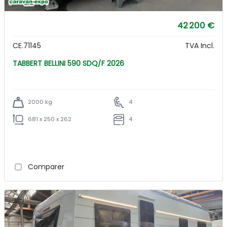
42 200 €
CE.71145
TVA Incl.
TABBERT BELLINI 590 SDQ/F 2026
2000 kg
4
681 x 250 x 262
4
Comparer