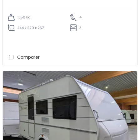
1350 kg
4
444 x 220 x 257
3
Comparer