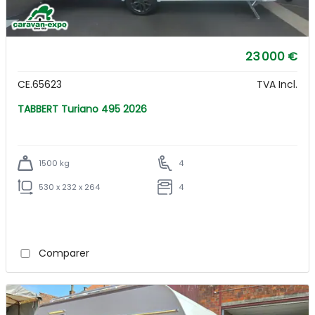
23 000 €
CE.65623
TVA Incl.
TABBERT Turiano 495 2026
1500 kg
4
530 x 232 x 264
4
Comparer