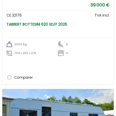
39 000 €
CE.32176
TVA Incl.
TABBERT BOTTESINI 620 SD/F 2026
2000 kg
4
704 x 250 x 275
4
Comparer